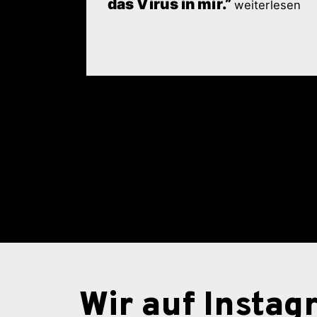
das Virus in mir.”
weiterlesen
Wir auf Insta