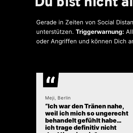
Du bist nicht al
Gerade in Zeiten von Social Dista
unterstützen.
Triggerwarnung:
Al
oder Angriffen und können Dich an
Meji, Berlin
“Ich war den Tränen nahe,
weil ich mich so ungerecht
behandelt gefühlt habe…
ich trage definitiv nicht