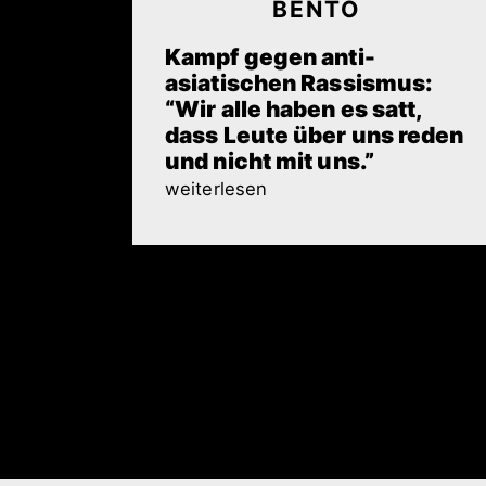
BENTO
Kampf gegen anti-
asiatischen Rassismus:
“Wir alle haben es satt,
dass Leute über uns reden
und nicht mit uns.”
weiterlesen