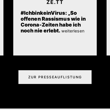
ZE.TT
#IchbinkeinVirus: „So
offenen Rassismus wie in
Corona-Zeiten habe ich
noch nie erlebt.
weiterlesen
ZUR PRESSEAUFLISTUNG