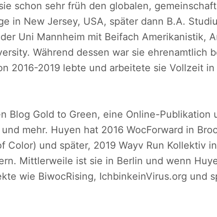
sie schon sehr früh den globalen, gemeinschaft
ege in New Jersey, USA, später dann B.A. Stud
er Uni Mannheim mit Beifach Amerikanistik, Ang
rsity. Während dessen war sie ehrenamtlich bei
on 2016-2019 lebte und arbeitete sie Vollzeit i
en Blog Gold to Green, eine Online-Publikation
t und mehr. Huyen hat 2016 WocForward in Broo
 Color) und später, 2019 Wayv Run Kollektiv in
n. Mittlerweile ist sie in Berlin und wenn Huyen
ojekte wie BiwocRising, IchbinkeinVirus.org und sp